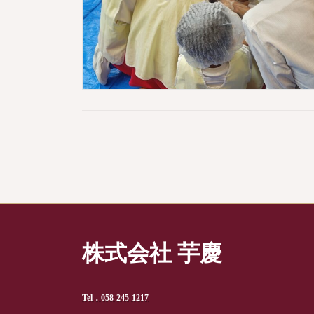
投
稿
ナ
ビ
株式会社 芋慶
ゲ
ー
Tel．058-245-1217
シ