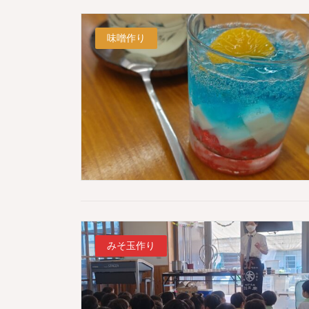
味噌作り
みそ玉作り