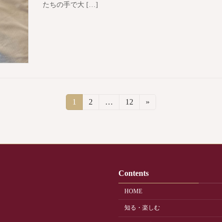
たちの手で大 […]
固
1
固
2
…
固
12
»
定
定
定
ペ
ペ
ペ
ー
ー
ー
ジ
ジ
ジ
Contents
HOME
知る・楽しむ