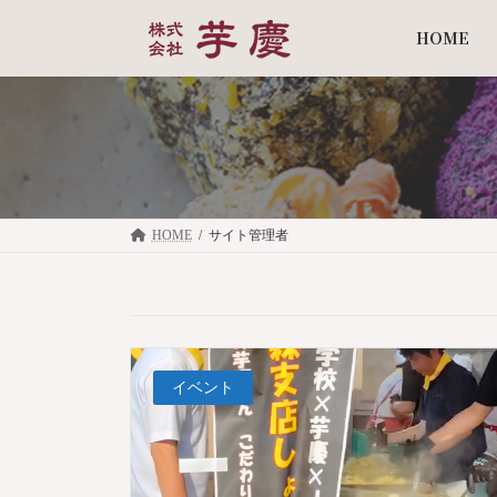
コ
ナ
ン
ビ
HOME
テ
ゲ
ン
ー
ツ
シ
へ
ョ
ス
ン
キ
に
ッ
移
プ
動
HOME
サイト管理者
イベント