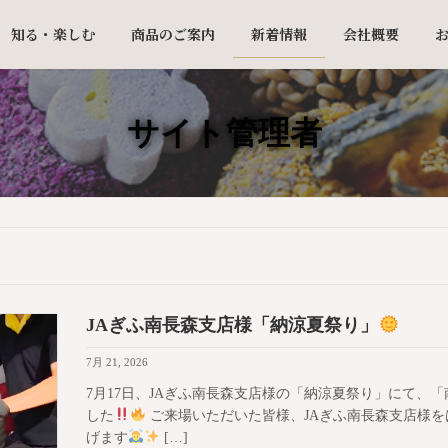
知る・楽しむ
商品のご案内
新着情報
会社概要
サイト管理者
JAぎふ南長森支店様「納涼夏祭り」
7月 21, 2026
7月17日、JAぎふ南長森支店様の「納涼夏祭り」にて、
した
ご来場いただいた皆様、JAぎふ南長森支店様
げます
[…]