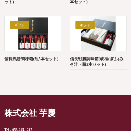
ット)
本セット)
ギフト
ギフト
信長戦勝調味箱(瓶5本セット)
信長戦勝調味箱(岐福(ぎふ)み
そ汁・瓶2本セット)
株式会社 芋慶
Tel．058-245-1217