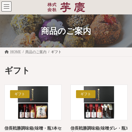
コ
ナ
ン
ビ
テ
ゲ
ン
ー
ツ
シ
商品のご案内
へ
ョ
ス
ン
キ
に
ッ
移
プ
動
HOME
商品のご案内
ギフト
ギフト
ギフト
ギフト
信長戦勝調味箱(味噌・瓶3本セ
信長戦勝調味箱(味噌ダレ・瓶3