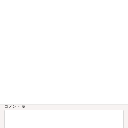
イベント
カテゴリー
コメントを残す
メールアドレスが公開されることはありません。
※
が付いている
欄は必須項目です
コメント
※