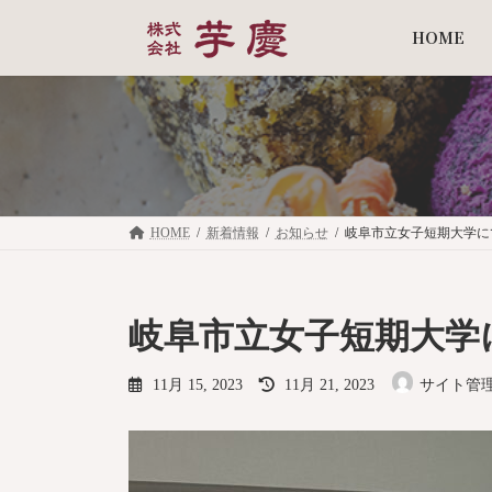
コ
ナ
ン
ビ
HOME
テ
ゲ
ン
ー
ツ
シ
へ
ョ
ス
ン
キ
に
ッ
移
プ
動
HOME
新着情報
お知らせ
岐阜市立女子短期大学に
岐阜市立女子短期大学
最
11月 15, 2023
11月 21, 2023
サイト管
終
更
新
日
時