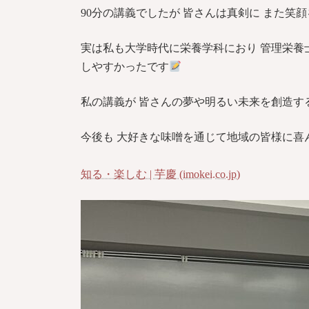
90分の講義でしたが 皆さんは真剣に また笑
実は私も大学時代に栄養学科におり 管理栄養
しやすかったです
私の講義が 皆さんの夢や明るい未来を創造す
今後も 大好きな味噌を通じて地域の皆様に喜
知る・楽しむ | 芋慶 (imokei.co.jp)