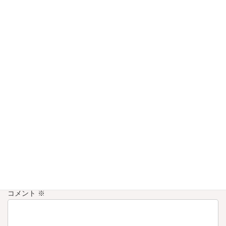
工場見学
カテゴリー
コメントを残す
メールアドレスが公開されることはありません。
※
が付いている
欄は必須項目です
コメント
※